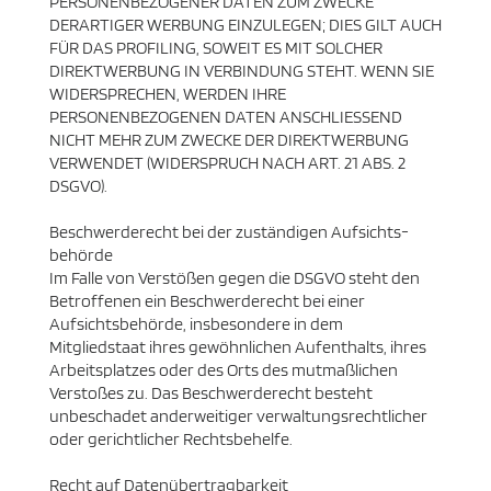
PERSONENBEZOGENER DATEN ZUM ZWECKE
DERARTIGER WERBUNG EINZULEGEN; DIES GILT AUCH
FÜR DAS PROFILING, SOWEIT ES MIT SOLCHER
DIREKTWERBUNG IN VERBINDUNG STEHT. WENN SIE
WIDERSPRECHEN, WERDEN IHRE
PERSONENBEZOGENEN DATEN ANSCHLIESSEND
NICHT MEHR ZUM ZWECKE DER DIREKTWERBUNG
VERWENDET (WIDERSPRUCH NACH ART. 21 ABS. 2
DSGVO).
Beschwerde­recht bei der zuständigen Aufsichts­
behörde
Im Falle von Verstößen gegen die DSGVO steht den
Betroffenen ein Beschwerderecht bei einer
Aufsichtsbehörde, insbesondere in dem
Mitgliedstaat ihres gewöhnlichen Aufenthalts, ihres
Arbeitsplatzes oder des Orts des mutmaßlichen
Verstoßes zu. Das Beschwerderecht besteht
unbeschadet anderweitiger verwaltungsrechtlicher
oder gerichtlicher Rechtsbehelfe.
Recht auf Daten­übertrag­barkeit